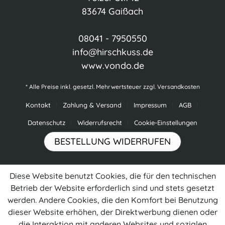
83674 Gaißach
08041 - 7950550
info@hirschkuss.de
www.vondo.de
* Alle Preise inkl. gesetzl. Mehrwertsteuer zzgl.
Versandkosten
Kontakt
Zahlung & Versand
Impressum
AGB
Datenschutz
Widerrufsrecht
Cookie-Einstellungen
BESTELLUNG WIDERRUFEN
Diese Website benutzt Cookies, die für den technischen
Betrieb der Website erforderlich sind und stets gesetzt
werden. Andere Cookies, die den Komfort bei Benutzung
dieser Website erhöhen, der Direktwerbung dienen oder
die Interaktion mit anderen Websites und sozialen